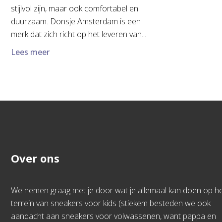
stijlvol zijn, maar ook comfortabel en
duurzaam. Donsje Amsterdam is een
merk dat zich richt op het leveren van...
Lees meer
Over ons
We nemen graag met je door wat je allemaal kan doen op h
terrein van sneakers voor kids (stiekem besteden we ook
aandacht aan sneakers voor volwassenen, want pappa en