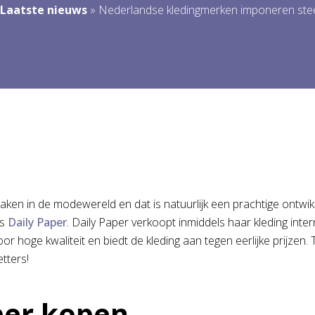
Laatste nieuws
»
Nederlandse kledingmerken imponeren ste
ken in de modewereld en dat is natuurlijk een prachtige ontwi
is
Daily Paper
. Daily Paper verkoopt inmiddels haar kleding inte
or hoge kwaliteit en biedt de kleding aan tegen eerlijke prijzen. 
tters!
per kopen