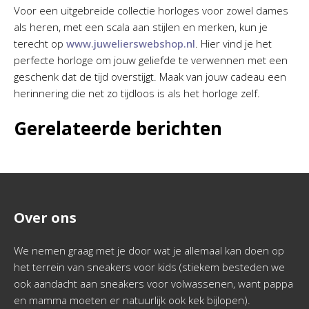
Voor een uitgebreide collectie horloges voor zowel dames
als heren, met een scala aan stijlen en merken, kun je
terecht op
www.juwelierswebshop.nl
. Hier vind je het
perfecte horloge om jouw geliefde te verwennen met een
geschenk dat de tijd overstijgt. Maak van jouw cadeau een
herinnering die net zo tijdloos is als het horloge zelf.
Gerelateerde berichten
Over ons
We nemen graag met je door wat je allemaal kan doen op
het terrein van sneakers voor kids (stiekem besteden we
ook aandacht aan sneakers voor volwassenen, want pappa
en mamma moeten er natuurlijk ook kek bijlopen).